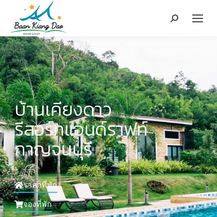
บ้านเคียงดาว
รีสอร์ทแอนด์ราฟท์
กาญจนบุรี
ราคาที่พัก
จองที่พัก