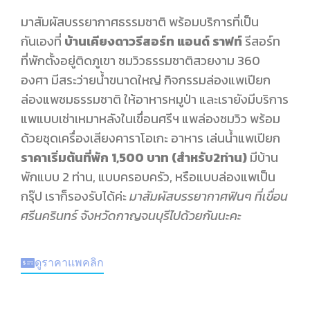
มาสัมผัสบรรยากาศธรรมชาติ พร้อมบริการที่เป็น
กันเองที่
บ้านเคียงดาวรีสอร์ท แอนด์
ราฟท์
รีสอร์ท
ที่พักตั้งอยู่ติดภูเขา ชมวิวธรรมชาติสวยงาม 360
องศา มีสระว่ายน้ำขนาดใหญ่ กิจกรรมล่องแพเปียก
ล่องแพชมธรรมชาติ ให้อาหารหมูป่า และเรายังมีบริการ
แพแบบเช่าเหมาหลังในเขื่อนศรีฯ แพล่องชมวิว พร้อม
ด้วยชุดเครื่องเสียงคาราโอเกะ อาหาร เล่นน้ำแพเปียก
ราคาเริ่มต้นที่พัก 1,500 บาท (สำหรับ2ท่าน)
มีบ้าน
พักแบบ 2 ท่าน, แบบครอบครัว, หรือแบบล่องแพเป็น
กรุ๊ป เราก็รองรับได้ค่ะ
มาสัมผัสบรรยากาศฟินๆ ที่เขื่อน
ศรีนครินทร์ จังหวัดกาญจนบุรีไปด้วยกันนะคะ
ดูราคาแพคลิก